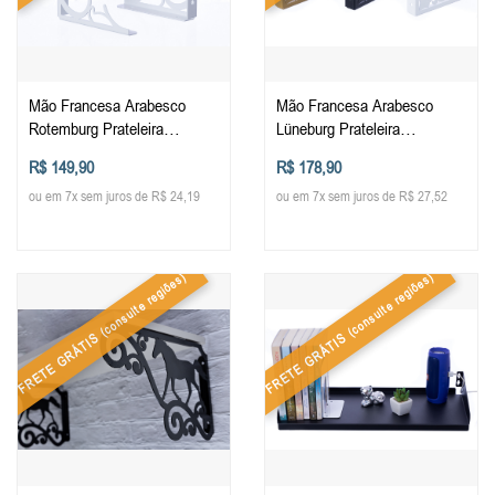
Mão Francesa Arabesco
Mão Francesa Arabesco
Rotemburg Prateleira
Lüneburg Prateleira
Reforçada Metal Cantoneira
Reforçada Metal Cantoneira
R$ 149,90
R$ 178,90
Decorada
Decorada
ou em 7x sem juros de R$ 24,19
ou em 7x sem juros de R$ 27,52
(consulte regiões)
(consulte regiões)
FRETE GRÁTIS
FRETE GRÁTIS