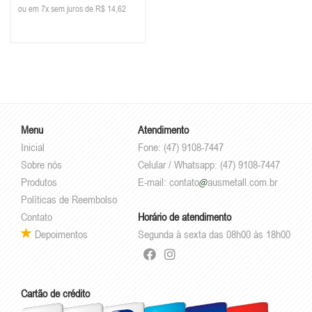
ou em 7x sem juros de R$ 14,62
Decorada
Menu
Atendimento
Inicial
Fone: (47) 9108-7447
Sobre nós
Celular / Whatsapp: (47) 9108-7447
Produtos
E-mail:
contato
ausmetall.com.br
Políticas de Reembolso
Contato
Horário de atendimento
Depoimentos
Segunda à sexta das 08h00 às 18h00
Cartão de crédito