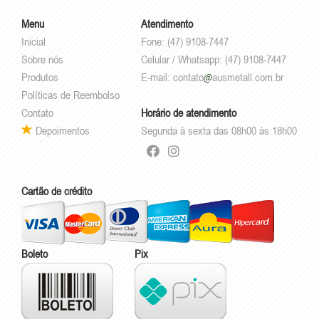
Menu
Atendimento
Inicial
Fone: (47) 9108-7447
Sobre nós
Celular / Whatsapp: (47) 9108-7447
Produtos
E-mail:
contato
ausmetall.com.br
Políticas de Reembolso
Contato
Horário de atendimento
Depoimentos
Segunda à sexta das 08h00 às 18h00
Cartão de crédito
Boleto
Pix