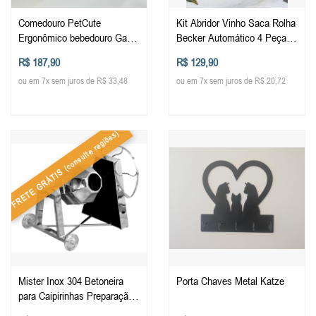
Comedouro PetCute
Kit Abridor Vinho Saca Rolha
Ergonômico bebedouro Gato
Becker Automático 4 Peças
Cachorro Pet Elevado Alto
Inox
R$ 187,90
R$ 129,90
Suporte para Ração
ou em 7x sem juros de R$ 33,48
ou em 7x sem juros de R$ 20,72
(consulte regiões)
FRETE GRÁTIS
Mister Inox 304 Betoneira
Porta Chaves Metal Katze
para Caipirinhas Preparação
de Drinks Aço Inoxidável 304