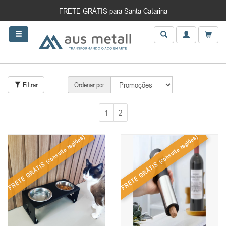
FRETE GRÁTIS para Santa Catarina
Filtrar
Ordenar por
1
2
(consulte regiões)
(consulte regiões)
FRETE GRÁTIS
FRETE GRÁTIS