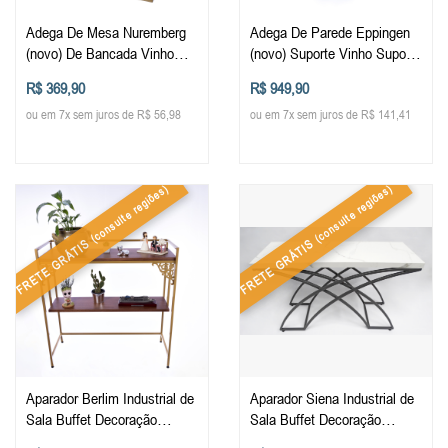
Adega De Mesa Nuremberg
Adega De Parede Eppingen
(novo) De Bancada Vinho
(novo) Suporte Vinho Suporte
Suporte Taças Balcão Adega
Taça Decoração Estante De
R$ 369,90
R$ 949,90
De Metalon E Madeira
Vinhos
ou em 7x sem juros de R$ 56,98
ou em 7x sem juros de R$ 141,41
(consulte regiões)
(consulte regiões)
FRETE GRÁTIS
FRETE GRÁTIS
Aparador Berlim Industrial de
Aparador Siena Industrial de
Sala Buffet Decoração
Sala Buffet Decoração
Móveis Elegância Hall de
Móveis Elegância luxo Hall