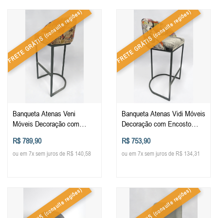
(consulte regiões)
(consulte regiões)
FRETE GRÁTIS
FRETE GRÁTIS
Banqueta Atenas Veni
Banqueta Atenas Vidi Móveis
Móveis Decoração com
Decoração com Encosto
Encosto Cozinha Balcão
Cozinha Balcão Bistro
R$ 789,90
R$ 753,90
Bistro Estofada Alta
Estofada Alta
ou em 7x sem juros de R$ 140,58
ou em 7x sem juros de R$ 134,31
(consulte regiões)
(consulte regiões)