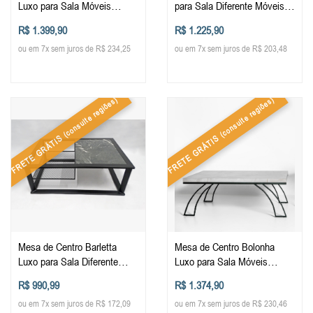
Luxo para Sala Móveis
para Sala Diferente Móveis
Decoração Sala de Estar
Decoração Sala de Estar
R$ 1.399,90
R$ 1.225,90
Design
Design
ou em 7x sem juros de R$ 234,25
ou em 7x sem juros de R$ 203,48
(consulte regiões)
(consulte regiões)
FRETE GRÁTIS
FRETE GRÁTIS
Mesa de Centro Barletta
Mesa de Centro Bolonha
Luxo para Sala Diferente
Luxo para Sala Móveis
Móveis Decoração Sala de
Decoração Sala de Estar
R$ 990,99
R$ 1.374,90
Estar Design
Design
ou em 7x sem juros de R$ 172,09
ou em 7x sem juros de R$ 230,46