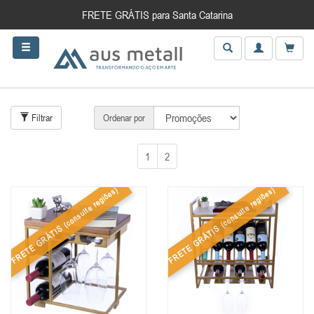
FRETE GRÁTIS para Santa Catarina
Filtrar
Ordenar por
1
2
(consulte regiões)
(consulte regiões)
FRETE GRÁTIS
FRETE GRÁTIS