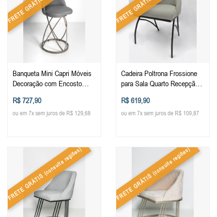
FRETE GRÁTIS
FRETE GRÁTIS
Banqueta Mini Capri Móveis
Cadeira Poltrona Frossione
Decoração com Encosto
para Sala Quarto Recepção
Cozinha Balcão Bistro
Descanso Mesa Decorativa
R$ 727,90
R$ 619,90
Estofada Baixa
em Metal Móveis Decoração
ou em 7x sem juros de R$ 129,68
ou em 7x sem juros de R$ 109,87
(consulte regiões)
(consulte regiões)
FRETE GRÁTIS
FRETE GRÁTIS