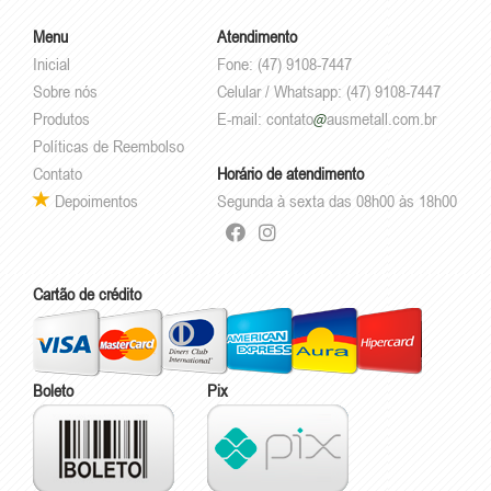
Menu
Atendimento
Inicial
Fone: (47) 9108-7447
Sobre nós
Celular / Whatsapp: (47) 9108-7447
Produtos
E-mail:
contato
ausmetall.com.br
Políticas de Reembolso
Contato
Horário de atendimento
Depoimentos
Segunda à sexta das 08h00 às 18h00
Cartão de crédito
Boleto
Pix