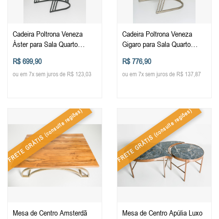
Cadeira Poltrona Veneza
Cadeira Poltrona Veneza
Áster para Sala Quarto
Gigaro para Sala Quarto
Recepção Descanso Mesa
Recepção Descanso Mesa
R$ 699,90
R$ 776,90
Decorativa em Metal Móveis
Decorativa em Metal Móveis
ou em 7x sem juros de R$ 123,03
ou em 7x sem juros de R$ 137,87
Decoração
Decoração
(consulte regiões)
(consulte regiões)
FRETE GRÁTIS
FRETE GRÁTIS
Mesa de Centro Amsterdã
Mesa de Centro Apúlia Luxo