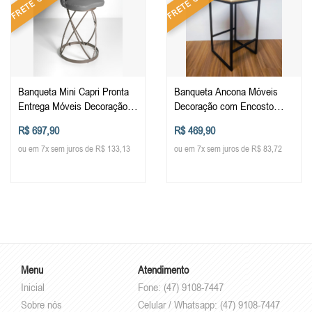
Banqueta Mini Capri Pronta
Banqueta Ancona Móveis
Entrega Móveis Decoração
Decoração com Encosto
com Encosto Cozinha Balcão
Cozinha Balcão Bistro
R$ 697,90
R$ 469,90
Bistro Estofada Baixa
Estofada Alta
ou em 7x sem juros de R$ 133,13
ou em 7x sem juros de R$ 83,72
Menu
Atendimento
Inicial
Fone: (47) 9108-7447
Sobre nós
Celular / Whatsapp: (47) 9108-7447