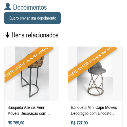
Depoimentos
Quero enviar um depoimento
Itens relacionados
(consulte regiões)
(consulte regiões)
FRETE GRÁTIS
FRETE GRÁTIS
Banqueta Atenas Veni
Banqueta Mini Capri Móveis
Móveis Decoração com
Decoração com Encosto
Encosto Cozinha Balcão
Cozinha Balcão Bistro
R$ 789,90
R$ 727,90
Bistro Estofada Alta
Estofada Baixa