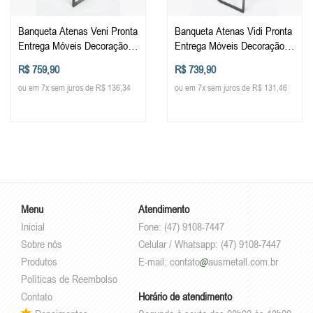
Banqueta Atenas Veni Pronta
Banqueta Atenas Vidi Pronta
Entrega Móveis Decoração
Entrega Móveis Decoração
com Encosto Cozinha Balcão
com Encosto Cozinha Balcão
R$ 759,90
R$ 739,90
Bistro Estofada Alta
Bistro Estofada Alta
ou em 7x sem juros de R$ 136,34
ou em 7x sem juros de R$ 131,46
Menu
Atendimento
Inicial
Fone: (47) 9108-7447
Sobre nós
Celular / Whatsapp: (47) 9108-7447
Produtos
E-mail:
contato
ausmetall.com.br
Políticas de Reembolso
Contato
Horário de atendimento