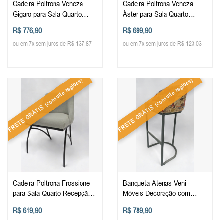
Cadeira Poltrona Veneza
Cadeira Poltrona Veneza
Gigaro para Sala Quarto
Áster para Sala Quarto
Recepção Descanso Mesa
Recepção Descanso Mesa
R$ 776,90
R$ 699,90
Decorativa em Metal Móveis
Decorativa em Metal Móveis
ou em 7x sem juros de R$ 137,87
ou em 7x sem juros de R$ 123,03
Decoração
Decoração
(consulte regiões)
(consulte regiões)
FRETE GRÁTIS
FRETE GRÁTIS
Cadeira Poltrona Frossione
Banqueta Atenas Veni
para Sala Quarto Recepção
Móveis Decoração com
Descanso Mesa Decorativa
Encosto Cozinha Balcão
R$ 619,90
R$ 789,90
em Metal Móveis Decoração
Bistro Estofada Alta