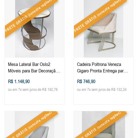
(consulte regiões)
(consulte regiões)
FRETE GRÁTIS
FRETE GRÁTIS
Mesa Lateral Bar Oslo2
Cadeira Poltrona Veneza
Móveis para Bar Decoração
Gigaro Pronta Entrega para
Industrial Ambiente
Sala Quarto Recepção
R$ 1.148,90
R$ 746,90
Contemporâneo Originalidade
Descanso Mesa Decorativa
ou em 7x sem juros de R$ 192,78
ou em 7x sem juros de R$ 132,24
em Metal Móveis Decoração
(consulte regiões)
(consulte regiões)
FRETE GRÁTIS
FRETE GRÁTIS