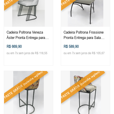
Cadeira Poltrona Veneza
Cadeira Poltrona Frossione
Áster Pronta Entrega para
Pronta Entrega para Sala
Sala Quarto Recepção
Quarto Recepção Descanso
R$ 669,90
R$ 589,90
Descanso Mesa Decorativa
Mesa Decorativa em Metal
ou em 7x sem juros de R$ 118,55
ou em 7x sem juros de R$ 105,67
em Metal Móveis Decoração
Móveis Decoração
(consulte regiões)
(consulte regiões)
FRETE GRÁTIS
FRETE GRÁTIS